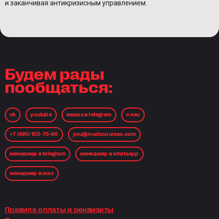
и заканчивая антикризисным управлением.
Будем рады
пообщаться:
vk
youtube
медиа в telegram
о нас
+7 (495) 150-75-66
you@madscourses.com
менеджер в telegram
менеджер в whatsapp
менеджер в max
Правила оплаты и реквизиты