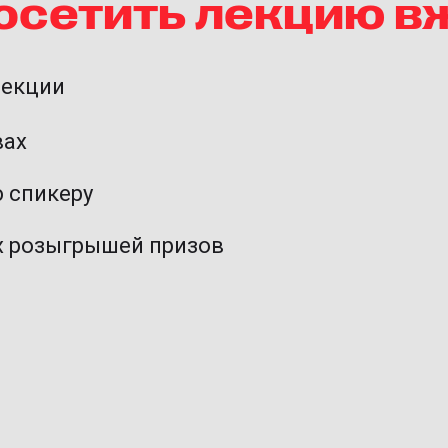
посетить лекцию 
лекции
вах
 спикеру
х розыгрышей призов