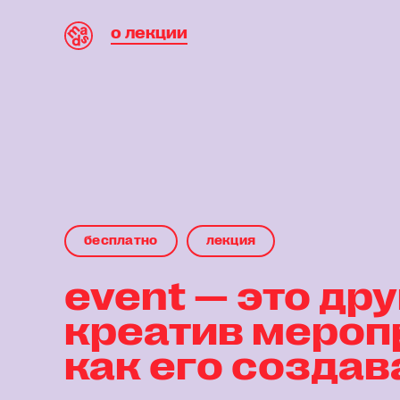
о лекции
бесплaтнo
лекция
event — это дру
креатив мероп
как его создав