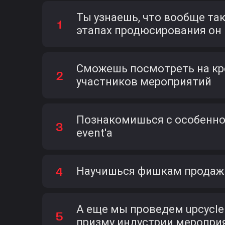
Ты узнаешь, что вообще так
этапах продюсирования он
Сможешь посмотреть на кре
участников мероприятий
Познакомишься с особенн
event'а
Научишься фишкам продажи
А еще мы проведем upcycle
призму индустрии меропри