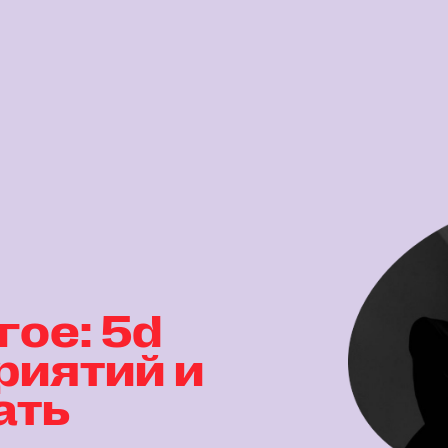
гое: 5d
риятий и
ать