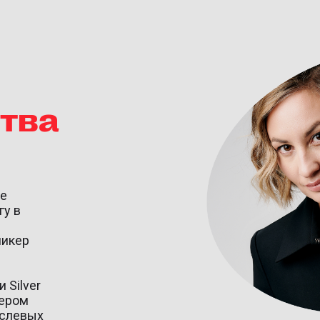
ства
ее
гу в
спикер
 Silver
кером
аслевых