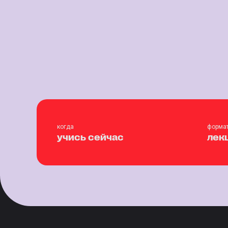
когда
форма
учись сейчас
лек