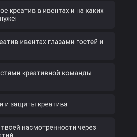
ое креатив в ивентах и на каких
 нужен
атив ивентах глазами гостей и
остями креативной команды
 и защиты креатива
 твоей насмотренности через
ятий