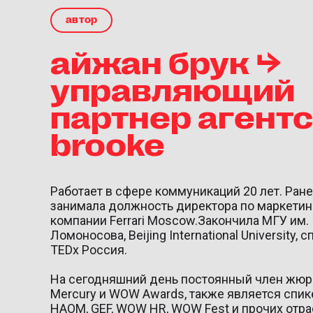
автор
айжан брук ⮡
управляющий
партнер агент
brooke
Работает в сфере коммуникаций 20 лет. Ран
занимала должность директора по маркетин
компании Ferrari Moscow.Закончила МГУ им.
Ломоносова, Beijing International University, 
TEDx Россия.
На сегодняшний день постоянный член жюри
Mercury и WOW Awards, также является спи
НАОМ, GEF, WOW HR, WOW Fest и прочих отр