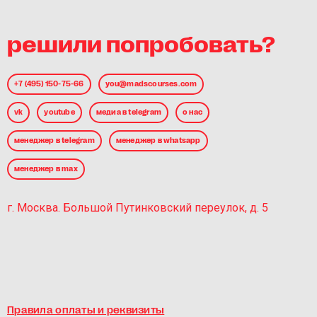
решили попробовать?
+7 (495) 150-75-66
you@madscourses.com
vk
youtube
медиа в telegram
о нас
менеджер в telegram
менеджер в whatsapp
менеджер в max
г. Москва. Большой Путинковский переулок, д. 5
Правила оплаты и реквизиты