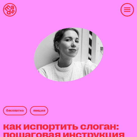
бесплaтнo
лекция
как испортить слоган:
пошаговая инструкция