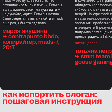
mads — это лучшее из того, что
В компании, где я ра
случалось со мной в жизни! Если вы
обладать «професси
еще думаете, стоит ли туда идти —
гибкостью», знать и у
не думайте, идите! Если бы можно
вещей. На курс mads 
было стереть память и пойти в mads
медиапланированию я
еще раз, я бы это сделала.
заполнить пробелы п
в интернете. В резуль
мария якушина
получила базу еще и 
⮡ contrapunto bbdo,
прессе, радио, и ТВ. 
копирайтер, mads-7,
закрепляли домашкам
читать далее
2017
индивидуальным фид
татьяна пет
каждого студента, чт
редкость. Отдельны
⮡ smm team l
стал итоговый проект,
goose gamin
проверкой на прочнос
курс, длиной в нескол
ощущениям длился д
настолько объемной 
программа. Отдельно
отметить куратора С
Голодникову и препо
как испортить слоган:
состав — браво! Все-
пошаговая инструкция
инвестиции — это инв
в свои знания.