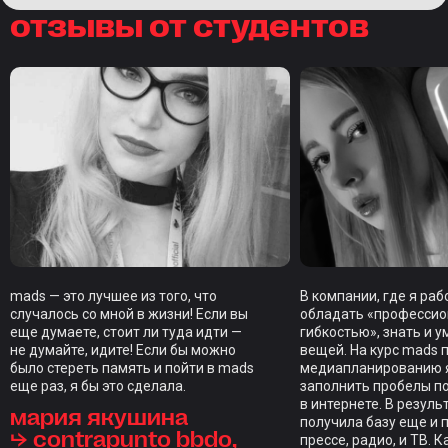
отзывы от студентов
mads — это лучшее из того, что
В компании, где я ра
случалось со мной в жизни! Если вы
обладать «професси
еще думаете, стоит ли туда идти —
гибкостью», знать и у
не думайте, идите! Если бы можно
вещей. На курс mads 
было стереть память и пойти в mads
медиапланированию я
еще раз, я бы это сделала.
заполнить пробелы п
в интернете. В резуль
мария якушина
получила базу еще и 
⮡ contrapunto bbdo,
прессе, радио, и ТВ. 