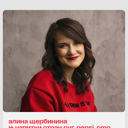
алина щербинина
⮡ напитки стран снг, pepsi, cmo