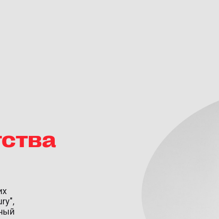
тства
их
ry",
вный