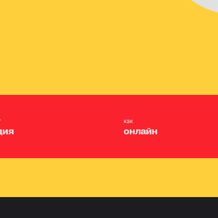
т
как
ция
онлайн