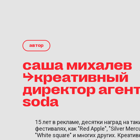
автор
саша михалев
⮡креативный
директор аген
soda
15 лет в рекламе, десятки наград на так
фестивалях, как "Red Apple", "Silver Mercu
"White square" и многих других. Креати