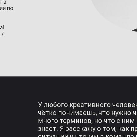
т в
ии по
al
 /
У любого креативного человек
чётко понимаешь, что нужно ч
много терминов, но что с ним
знает. Я расскажу о том, как 
ситуации и что мы в команде