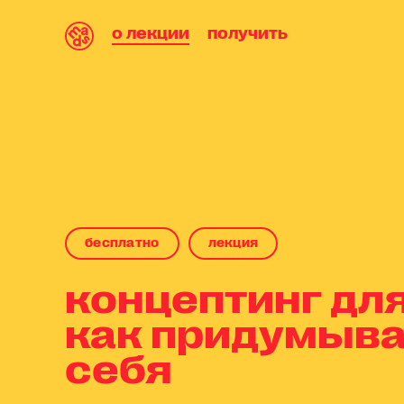
о лекции
получить
бесплaтнo
лекция
концептинг дл
как придумыва
себя