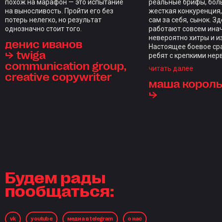
похож на марафон — это испытание
реальные брифы, бол
на выносливость. Пройти его без
жесткая конкуренция
потерь нелегко, но результат
сам за себя, сынок. З
однозначно стоит того.
работают совсем инач
невероятно хитры и и
денис иванов
Настоящее боевое ср
⮡ twiga
ребят с крепкими нер
communication group,
закаленным духом. Но
читать далее
creative copywriter
месяцев Young Glory,
маша король
D&AD и, конечно же, г
— Future Lions, ощущ
⮡
невероятную мощь.
Это хороший пинок по
навстречу западным а
Благодаря брифам со 
знакомишься с местно
особенностями, начи
как местный, есть и с
местный (потому что 
Будем рады
спишь в рамках своег
пообщаться:
пояса). Участвуешь в
международных конкур
в mads, то ещё и выи
международных конкур
vk
youtube
медиа в telegram
о нас