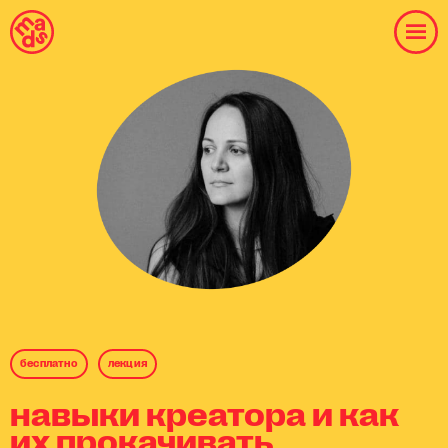
бесплaтнo
лекция
навыки креатора и как
их прокачивать