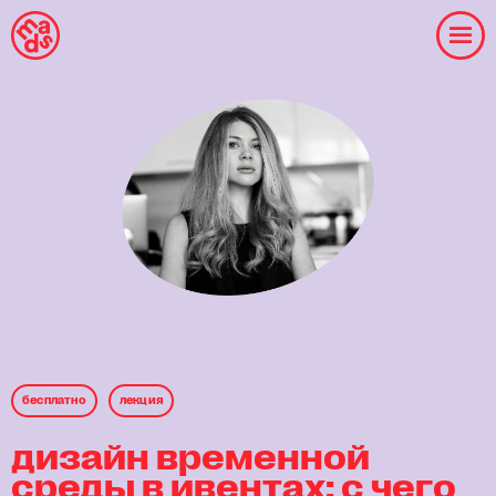
бесплaтнo
лекция
дизайн временной
среды в ивентах: с чего