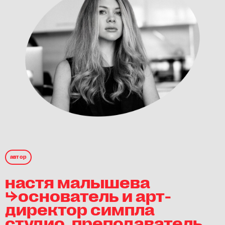
автор
настя малышева
⮡основатель и арт-
директор симпла
студио, преподаватель