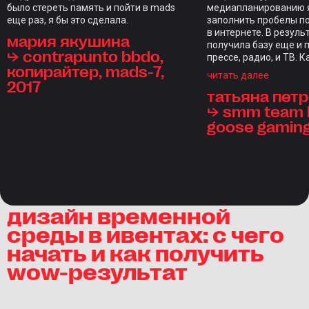
было стереть память и пойти в mads
медиапланированию я
еще раз, я бы это сделала.
заполнить пробелы п
в интернете. В резуль
мария якушина
получила базу еще и 
⮡ contrapunto bbdo,
прессе, радио, и ТВ. 
копирайтер, mads-7,
закрепляли домашкам
читать далее
2017
индивидуальным фид
татьяна пет
каждого студента, чт
редкость. Отдельны
⮡ smm team l
стал итоговый проект,
goose gamin
проверкой на прочнос
курс, длиной в нескол
ощущениям длился д
настолько объемной 
программа. Отдельно
отметить куратора С
Голодникову и препо
дизайн временной
состав — браво! Все-
среды в ивентах: с чего
инвестиции — это инв
в свои знания.
начать и как получить
wow-результат