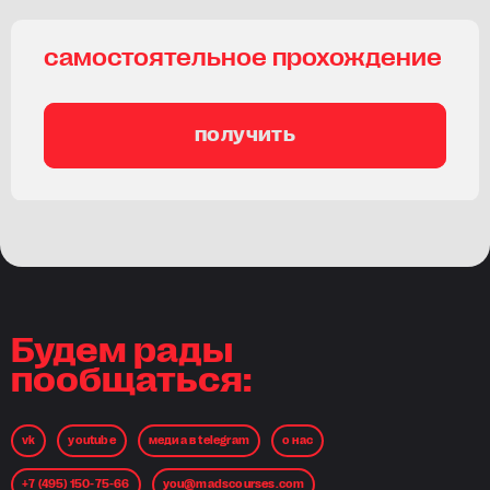
самостоятельное прохождение
получить
Будем рады
пообщаться:
vk
youtube
медиа в telegram
о нас
+7 (495) 150-75-66
you@madscourses.com