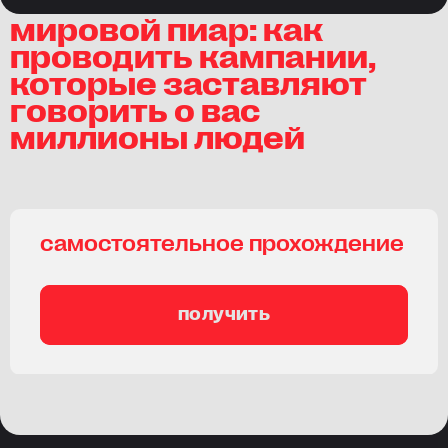
мировой пиар: как
проводить кампании,
которые заставляют
говорить о вас
миллионы людей
самостоятельное прохождение
получить