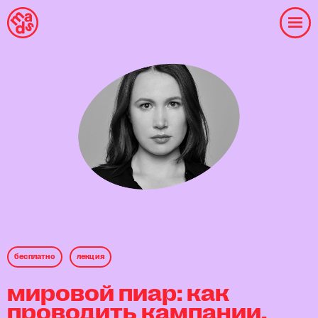
бесплaтнo
лекция
мировой пиар: как
проводить кампании,