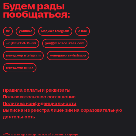
Будем рады
пообщаться:
vk
youtube
медиа в telegram
о нас
+7 (495) 150-75-66
you@madscourses.com
менеджер в telegram
менеджер в whatsapp
менеджер в max
Правила оплаты и реквизиты
Пользовательское соглашение
Политика конфиденциальности
Выписка из реестра лицензий на образовательную
деятельность
место, где выходят на новый уровень в карьере