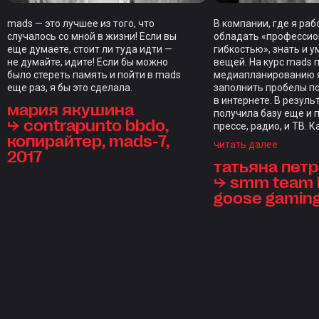
mads — это лучшее из того, что
В компании, где я ра
случалось со мной в жизни! Если вы
обладать «професси
еще думаете, стоит ли туда идти —
гибкостью», знать и у
не думайте, идите! Если бы можно
вещей. На курс mads 
было стереть память и пойти в mads
медиапланированию я
еще раз, я бы это сделала.
заполнить пробелы п
в интернете. В резуль
мария якушина
получила базу еще и 
⮡ contrapunto bbdo,
прессе, радио, и ТВ. 
копирайтер, mads-7,
закрепляли домашкам
читать далее
2017
индивидуальным фид
татьяна пет
каждого студента, чт
редкость. Отдельны
⮡ smm team l
стал итоговый проект,
goose gamin
проверкой на прочнос
курс, длиной в нескол
ощущениям длился д
настолько объемной 
программа. Отдельно
отметить куратора С
Голодникову и препо
состав — браво! Все-
инвестиции — это инв
в свои знания.