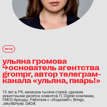
автор
ульяна громова
⮡основатель агентства
grompr, автор телеграм-
канала «ульяна, пиарь!»
15 лет в PR, написала тысячи статей, сделала
известными десяток клиентов IT, Digital-компании,
FMCG-бренды. Работала c «Индилайт», Bringo,
Jekyll&Hyde, DADA.