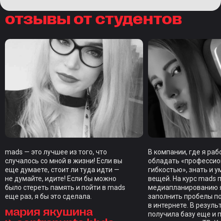
отзывы от студентов
mads — это лучшее из того, что
В компании, где я ра
случалось со мной в жизни! Если вы
обладать «професси
еще думаете, стоит ли туда идти —
гибкостью», знать и у
не думайте, идите! Если бы можно
вещей. На курс mads 
было стереть память и пойти в mads
медиапланированию я
еще раз, я бы это сделала.
заполнить пробелы п
в интернете. В резуль
мария якушина
получила базу еще и 