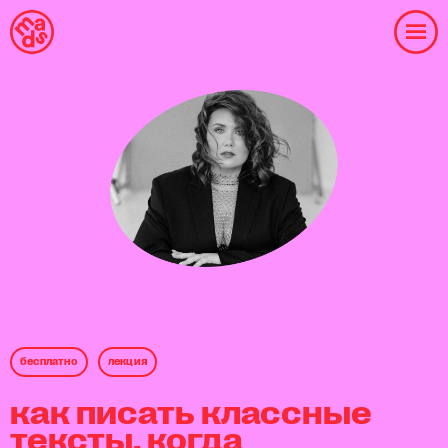
бесплaтнo
лекция
как писать классные
тексты, когда