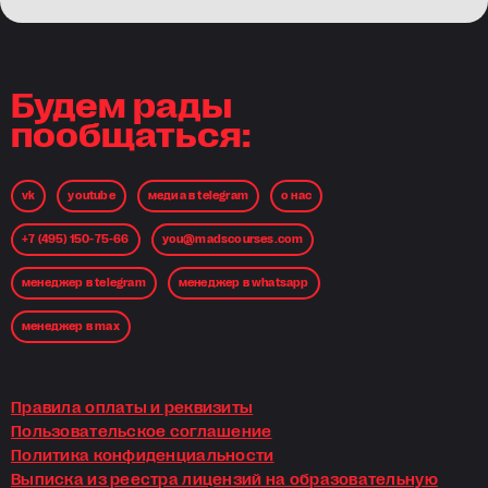
Будем рады
пообщаться:
vk
youtube
медиа в telegram
о нас
+7 (495) 150-75-66
you@madscourses.com
менеджер в telegram
менеджер в whatsapp
менеджер в max
Правила оплаты и реквизиты
Пользовательское соглашение
Политика конфиденциальности
Выписка из реестра лицензий на образовательную