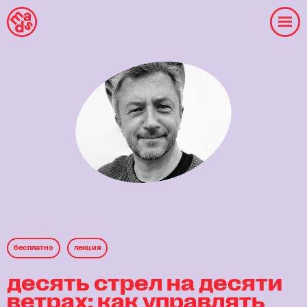
бесплaтнo
лекция
десять стрел на десяти
ветрах: как управлять