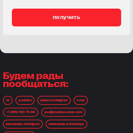
получить
Будем рады
пообщаться:
vk
youtube
медиа в telegram
о нас
+7 (495) 150-75-66
you@madscourses.com
менеджер в telegram
менеджер в whatsapp