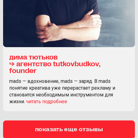
дима тютьков
⮡ агентство tutkovbudkov,
founder
mads — вдохновение, mads — заряд. В mads
понятие креатива уже перерастает рекламу и
становится необходимым инструментом для
жизни.
показать еще отзывы