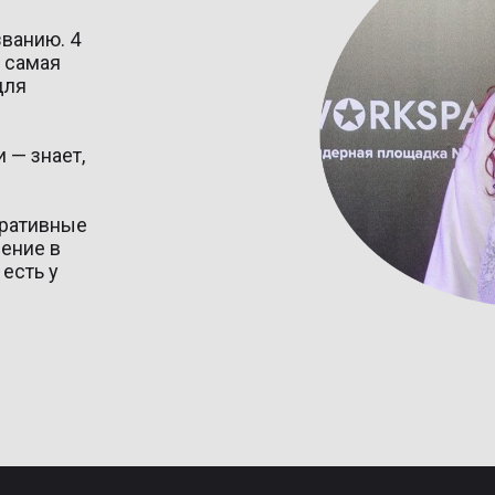
ванию. 4
и самая
для
 — знает,
оративные
ение в
 есть у