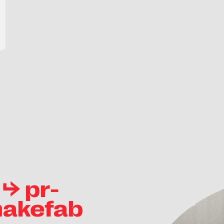
⮡ pr-
akefab