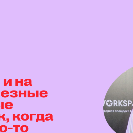
 и на
олезные
ые
, когда
о-то