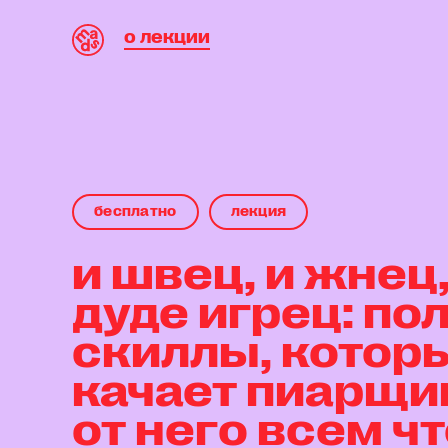
о лекции
бесплaтнo
лекция
и швец, и жнец,
дуде игрец: п
скиллы, котор
качает пиарщик
от него всем чт