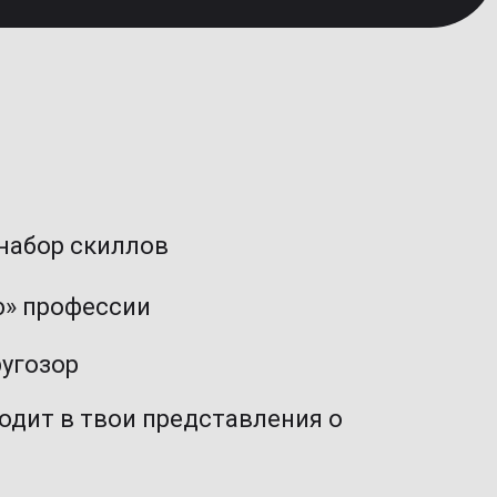
набор скиллов
ю» профессии
ругозор
ходит в твои представления о