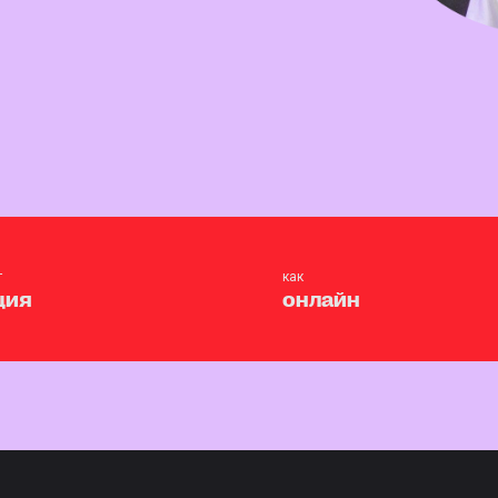
т
как
ция
онлайн