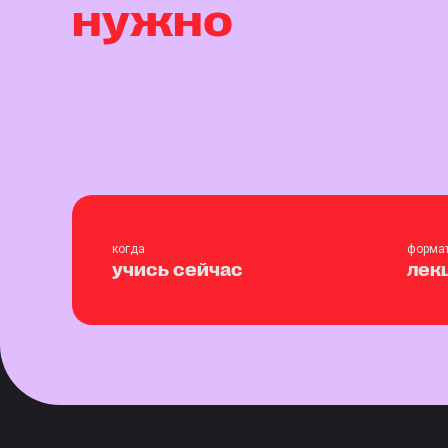
нужно
когда
форма
учись сейчас
лек