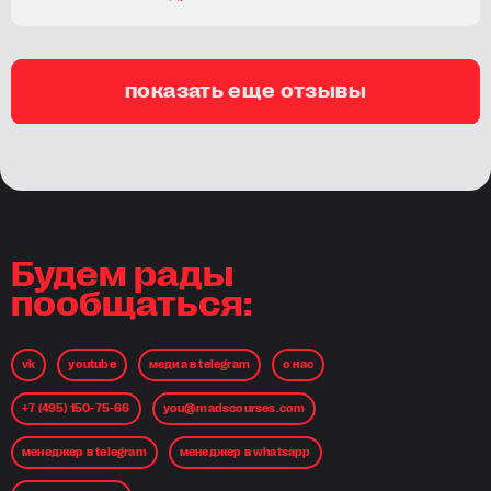
показать еще отзывы
Будем рады
пообщаться:
vk
youtube
медиа в telegram
о нас
+7 (495) 150-75-66
you@madscourses.com
менеджер в telegram
менеджер в whatsapp