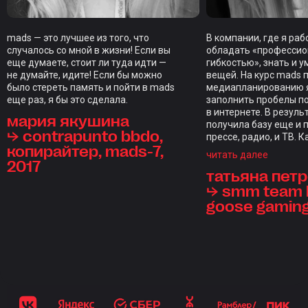
mads — это лучшее из того, что
В компании, где я ра
случалось со мной в жизни! Если вы
обладать «професси
еще думаете, стоит ли туда идти —
гибкостью», знать и у
не думайте, идите! Если бы можно
вещей. На курс mads 
было стереть память и пойти в mads
медиапланированию я
еще раз, я бы это сделала.
заполнить пробелы п
в интернете. В резуль
мария якушина
получила базу еще и 
⮡ contrapunto bbdo,
прессе, радио, и ТВ. 
копирайтер, mads-7,
закрепляли домашкам
читать далее
2017
индивидуальным фид
татьяна пет
каждого студента, чт
редкость. Отдельны
⮡ smm team l
стал итоговый проект,
goose gamin
проверкой на прочнос
курс, длиной в нескол
ощущениям длился д
настолько объемной 
программа. Отдельно
отметить куратора С
Голодникову и препо
состав — браво! Все-