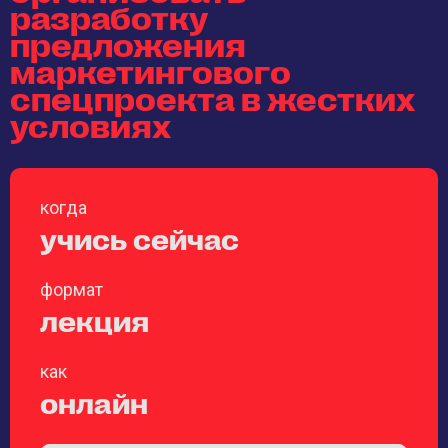
разработку
предложения
маркетингового
спецпроекта в жестких
условиях
когда
учись сейчас
формат
лекция
как
онлайн