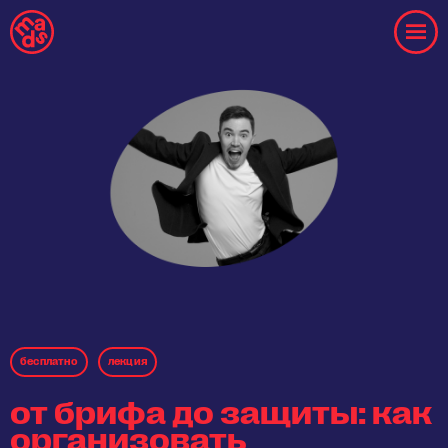
бесплaтнo
лекция
от брифа до защиты: как
организовать