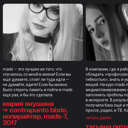
mads — это лучшее из того, что
В компании, где я ра
случалось со мной в жизни! Если вы
обладать «професси
еще думаете, стоит ли туда идти —
гибкостью», знать и у
не думайте, идите! Если бы можно
вещей. На курс mads 
было стереть память и пойти в mads
медиапланированию я
еще раз, я бы это сделала.
заполнить пробелы п
в интернете. В резуль
мария якушина
получила базу еще и 
⮡ contrapunto bbdo,
прессе, радио, и ТВ. 
копирайтер, mads-7,
закрепляли домашкам
читать далее
2017
индивидуальным фид
татьяна пет
каждого студента, чт