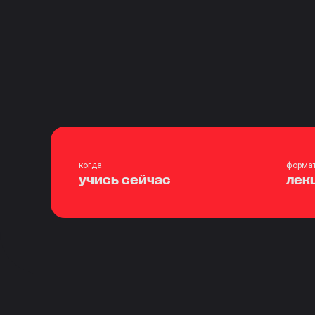
когда
форма
учись сейчас
лек