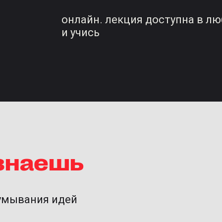
онлайн. лекция доступна в л
и учись
узнаешь
думывания идей