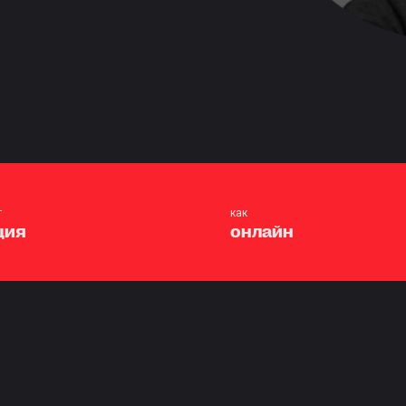
т
как
ция
онлайн