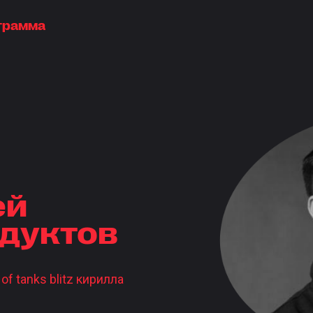
грамма
ей
одуктов
f tanks blitz кирилла