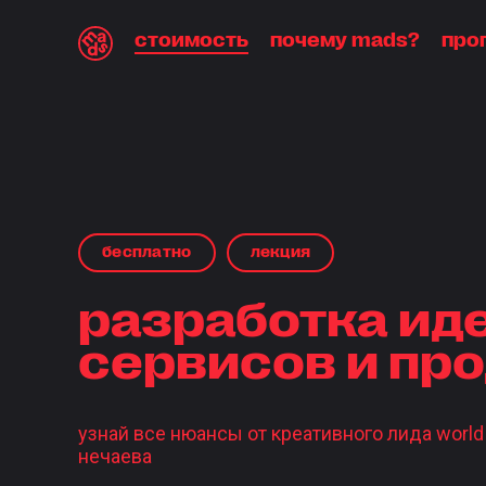
стоимость
почему mads?
про
бесплaтнo
лекция
разработка ид
сервисов и пр
узнай все нюансы от креативного лида world o
нечаева