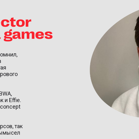
ector
ta games
помнил,
в
тая
грового
TBWA,
 и Effie.
 concept
рсов, так
 вымысел