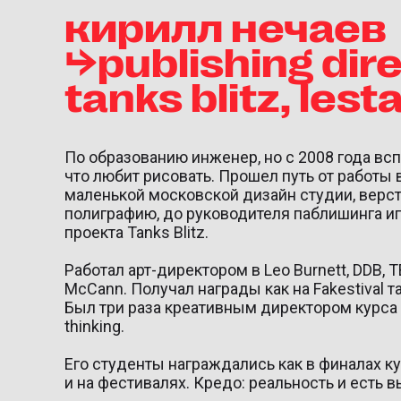
кирилл нечаев
⮡publishing dir
tanks blitz, les
По образованию инженер, но с 2008 года вс
что любит рисовать. Прошел путь от работы 
маленькой московской дизайн студии, верс
полиграфию, до руководителя паблишинга и
проекта Tanks Blitz.
Работал арт-директором в Leo Burnett, DDB, 
McCann. Получал награды как на Fakestival так
Был три раза креативным директором курса
thinking.
Его студенты награждались как в финалах ку
и на фестивалях. Кредо: реальность и есть