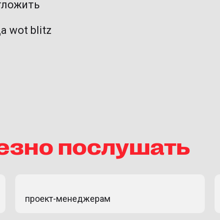
тложить
 wot blitz
лезно послушать
проект-менеджерам