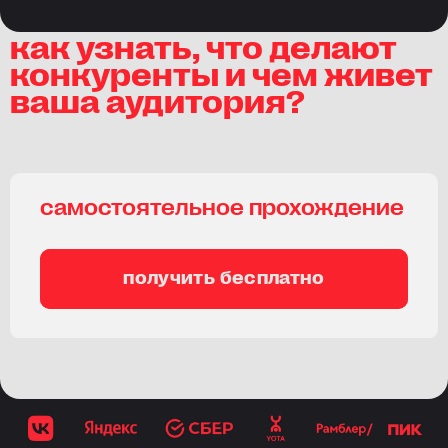
как узнать, что делают
конкуренты и чем живет
ваша аудитория?
самостоятельное прохождение
получить бесплатно