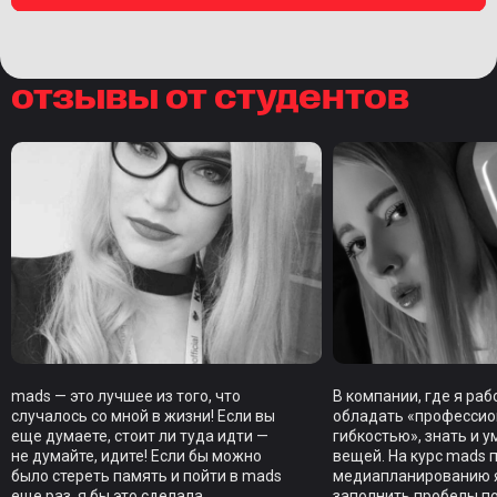
отзывы от студентов
mads — это лучшее из того, что
В компании, где я ра
случалось со мной в жизни! Если вы
обладать «професси
еще думаете, стоит ли туда идти —
гибкостью», знать и у
не думайте, идите! Если бы можно
вещей. На курс mads 
было стереть память и пойти в mads
медиапланированию я
еще раз, я бы это сделала.
заполнить пробелы п