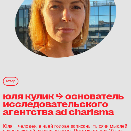
автор
юля кулик ⮡ основатель
исследовательского
агентства ad charisma
Юля — человек, в чьей голове записаны тысячи мыслей
разных людей на разные темы. Потому что она 19 лет