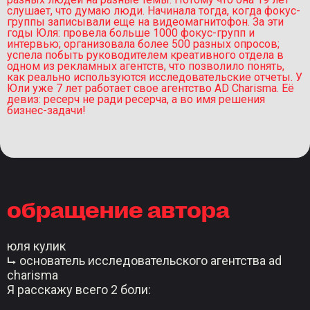
слушает, что думаю люди. Начинала тогда, когда фокус-
группы записывали еще на видеомагнитофон. За эти
годы Юля: провела больше 1000 фокус-групп и
интервью; организовала более 500 разных опросов;
успела побыть руководителем креативного отдела в
одном из рекламных агентств, что позволило понять,
как реально используются исследовательские отчеты. У
Юли уже 7 лет работает свое агентство AD Charisma. Её
девиз: ресерч не ради ресерча, а во имя решения
бизнес-задачи!
обращение автора
юля кулик
⮡ основатель исследовательского агентства ad
charisma
Я расскажу всего 2 боли: