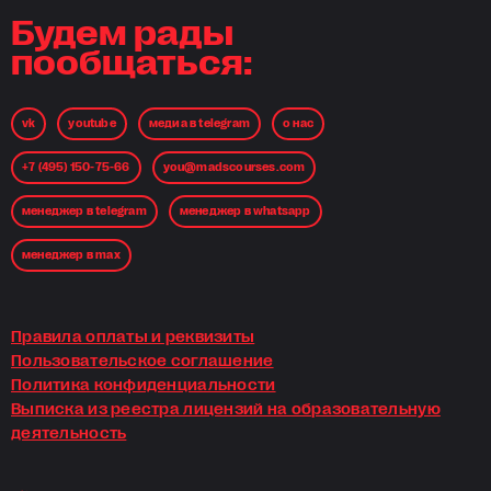
Будем рады
пообщаться:
vk
youtube
медиа в telegram
о нас
+7 (495) 150-75-66
you@madscourses.com
менеджер в telegram
менеджер в whatsapp
менеджер в max
Правила оплаты и реквизиты
Пользовательское соглашение
Политика конфиденциальности
Выписка из реестра лицензий на образовательную
деятельность