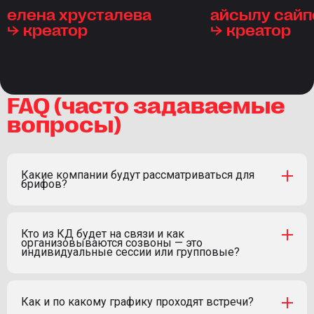
клиента, в крутой команде с
потому командные шт
елена хрусталева
айсылу сайп
наставниками, очень активно,
люблю и скучаю.
⮡ креатор
⮡ креатор
дэдлайн, дэдлайн! Лучший формат,
- работа с разными кд
что случался за мной вообще за все
круто, что можно с р
обучения, клянусь!
подходами познакоми
получить ОС.
FAQ (часто задаваемые
- жизненная жиза. то,
вопросы)
этих проектов разный
отказы, были и проек
можно будет увидеть 
экранах.
Какие компании будут рассматриваться для
брифов?
Кто из КД будет на связи и как
организовываются созвоны — это
индивидуальные сессии или групповые?
Как и по какому графику проходят встречи?