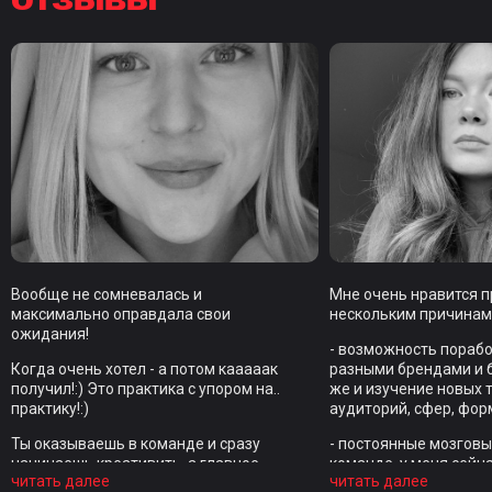
Вообще не сомневалась и
Мне очень нравится п
максимально оправдала свои
нескольким причинам
ожидания!
- возможность порабо
Когда очень хотел - а потом кааааак
разными брендами и 
получил!:) Это практика с упором на..
же и изучение новых 
практику!:)
аудиторий, сфер, фор
Ты оказываешь в команде и сразу
- постоянные мозгов
начинаешь креативить, а главное -
команде, у меня сейч
читать далее
читать далее
по реальному брифу, от реального
заточена на персонал