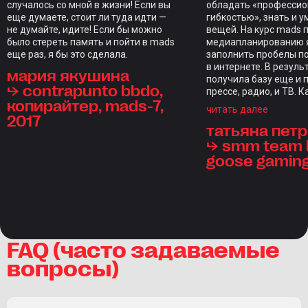
случалось со мной в жизни! Если вы
обладать «професси
еще думаете, стоит ли туда идти —
гибкостью», знать и у
не думайте, идите! Если бы можно
вещей. На курс mads 
было стереть память и пойти в mads
медиапланированию я
еще раз, я бы это сделала.
заполнить пробелы п
в интернете. В резуль
мария якушина
получила базу еще и 
⮡ contrapunto bbdo,
прессе, радио, и ТВ. 
копирайтер, mads-7,
закрепляли домашкам
читать далее
2017
индивидуальным фид
татьяна пет
каждого студента, чт
редкость. Отдельны
⮡ smm team l
стал итоговый проект,
goose gamin
проверкой на прочнос
курс, длиной в нескол
ощущениям длился д
настолько объемной 
программа. Отдельно
отметить куратора С
Голодникову и препо
FAQ (часто задаваемые
состав — браво! Все-
вопросы)
инвестиции — это инв
в свои знания.