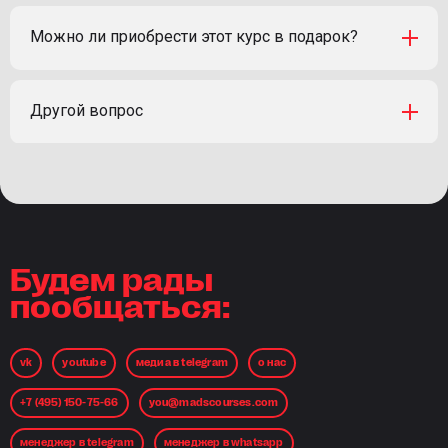
Можно ли приобрести этот курс в подарок?
Другой вопрос
Будем рады
пообщаться:
vk
youtube
медиа в telegram
о нас
+7 (495) 150-75-66
you@madscourses.com
менеджер в telegram
менеджер в whatsapp