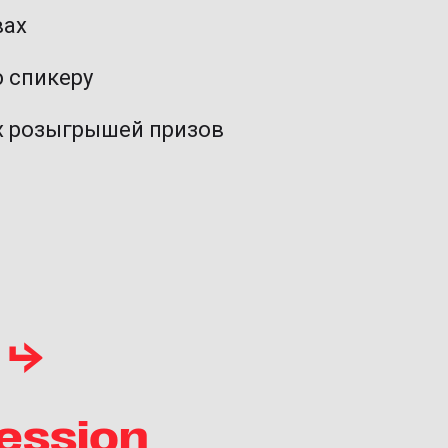
вах
 спикеру
х розыгрышей призов
 ⮡
ession