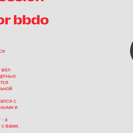
or bbdo
се
 вёл
артные
ется
льной
ался с
вными и
- а
 с вами.