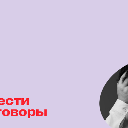
ести
говоры