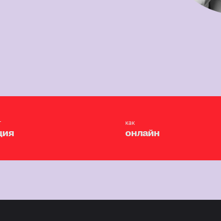
т
как
ция
онлайн