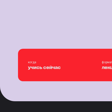
когда
форма
учись сейчас
лек