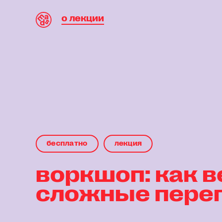
о лекции
бесплaтнo
лекция
воркшоп: как в
сложные пере