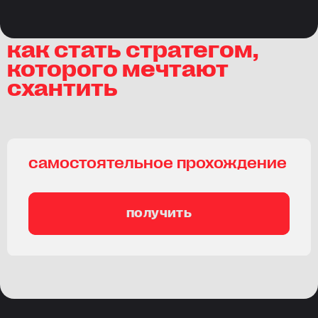
как стать стратегом,
которого мечтают
схантить
самостоятельное прохождение
получить