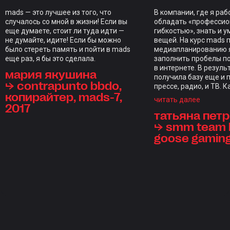
mads — это лучшее из того, что
В компании, где я ра
случалось со мной в жизни! Если вы
обладать «професси
еще думаете, стоит ли туда идти —
гибкостью», знать и у
не думайте, идите! Если бы можно
вещей. На курс mads 
было стереть память и пойти в mads
медиапланированию я
еще раз, я бы это сделала.
заполнить пробелы п
в интернете. В резуль
мария якушина
получила базу еще и 
⮡ contrapunto bbdo,
прессе, радио, и ТВ. 
копирайтер, mads-7,
закрепляли домашкам
читать далее
2017
индивидуальным фид
татьяна пет
каждого студента, чт
редкость. Отдельны
⮡ smm team l
стал итоговый проект,
goose gamin
проверкой на прочнос
курс, длиной в нескол
ощущениям длился д
настолько объемной 
программа. Отдельно
отметить куратора С
Голодникову и препо
состав — браво! Все-
инвестиции — это инв
в свои знания.