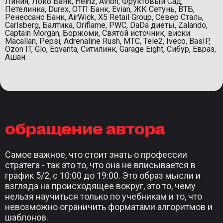
Линия, Локо Банк, Heinz, Avion, Фруктовый Сад,
Петелинка, Durex, ОТП Банк, Evian, ЖК Сетунь, ВТБ,
Ренессанс Банк, AirWick, X5 Retail Group, Север Сталь,
Carlsberg, Балтика, Oriflame, PWC, DaDa диеты, Zalando,
Captain Morgan, Боржоми, Святой источник, виски
Macallan, Pepsi, Adrenaline Rush, МТС, Tele2, Iveco, BasIP,
Ozon IT, Glo, Eqvanta, Ситилинк, Garage Eight, Сибур, Евраз,
Ашан.
обращение автора
Самое важное, что стоит знать о профессии
стратега - так это то, что она не вписывается в
график 5/2, с 10:00 до 19:00. Это образ мысли и
взгляда на происходящее вокруг, это то, чему
нельзя научиться только по учебникам и то, что
невозможно ограничить форматами алгоритмов и
шаблонов.