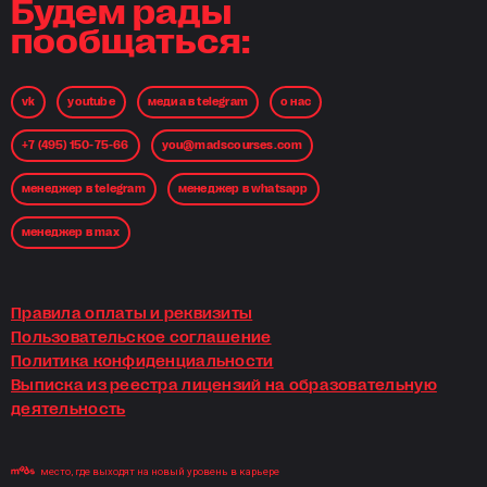
Будем рады
пообщаться:
vk
youtube
медиа в telegram
о нас
+7 (495) 150-75-66
you@madscourses.com
менеджер в telegram
менеджер в whatsapp
менеджер в max
Правила оплаты и реквизиты
Пользовательское соглашение
Политика конфиденциальности
Выписка из реестра лицензий на образовательную
деятельность
место, где выходят на новый уровень в карьере