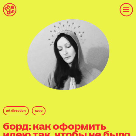
art direction
куpс
борд: как оформить
идею так, чтобы не было