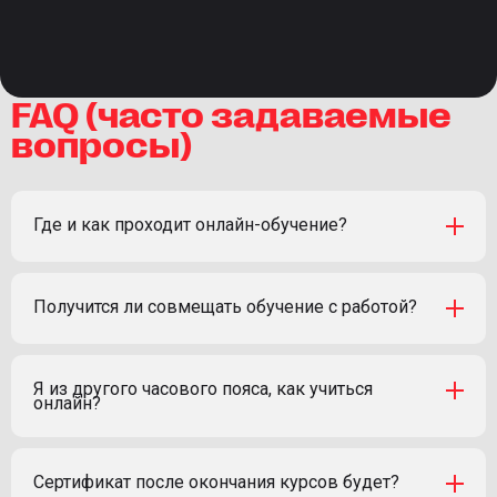
ощущениям длился д
настолько объемной 
программа. Отдельно
отметить куратора С
Голодникову и препо
FAQ (часто задаваемые
состав — браво! Все-
вопросы)
инвестиции — это инв
в свои знания.
Где и как проходит онлайн-обучение?
Получится ли совмещать обучение с работой?
Я из другого часового пояса, как учиться
онлайн?
Сертификат после окончания курсов будет?