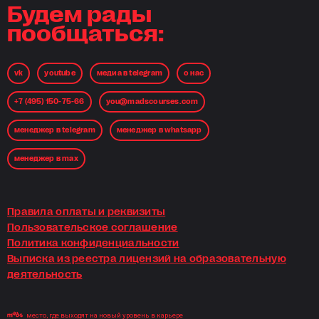
Будем рады
пообщаться:
vk
youtube
медиа в telegram
о нас
+7 (495) 150-75-66
you@madscourses.com
менеджер в telegram
менеджер в whatsapp
менеджер в max
Правила оплаты и реквизиты
Пользовательское соглашение
Политика конфиденциальности
Выписка из реестра лицензий на образовательную
деятельность
место, где выходят на новый уровень в карьере