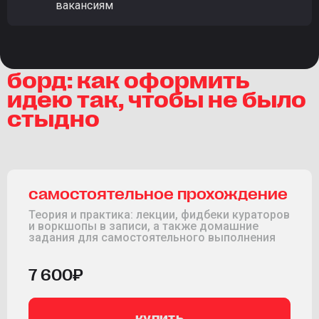
вакансиям
борд: как оформить
идею так, чтобы не было
стыдно
самостоятельное прохождение
Теория и практика: лекции, фидбеки кураторов
и воркшопы в записи, а также домашние
задания для самостоятельного выполнения
7 600₽
купить