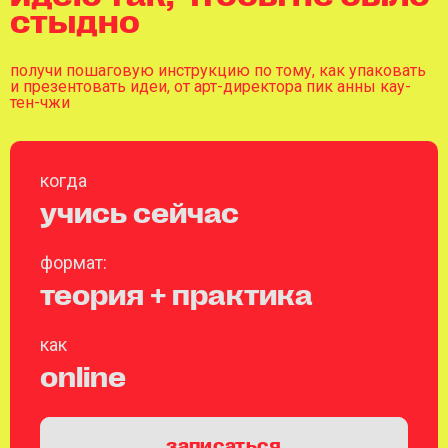
стыдно
получи пошаговую инструкцию по тому, как упаковать
и презентовать идеи, от арт-директора пик анны кау-
тен-чжи
когда
учись сейчас
формат:
теория + практика
как
online
записаться