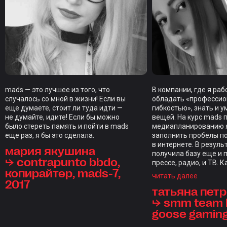
mads — это лучшее из того, что
В компании, где я ра
случалось со мной в жизни! Если вы
обладать «професси
еще думаете, стоит ли туда идти —
гибкостью», знать и у
не думайте, идите! Если бы можно
вещей. На курс mads 
было стереть память и пойти в mads
медиапланированию я
еще раз, я бы это сделала.
заполнить пробелы п
в интернете. В резуль
мария якушина
получила базу еще и 
⮡ contrapunto bbdo,
прессе, радио, и ТВ. 
копирайтер, mads-7,
закрепляли домашкам
читать далее
2017
индивидуальным фид
татьяна пет
каждого студента, чт
редкость. Отдельны
⮡ smm team l
стал итоговый проект,
goose gamin
проверкой на прочнос
курс, длиной в нескол