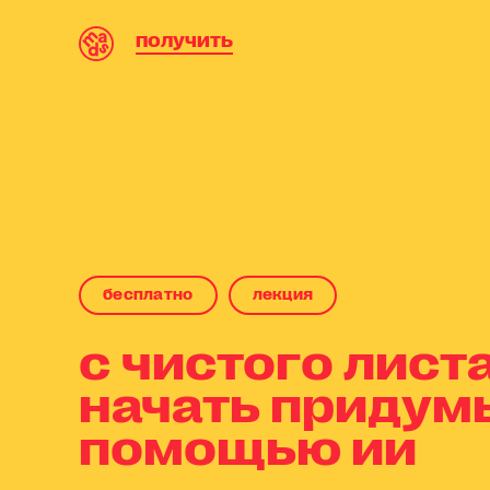
получить
бесплaтнo
лекция
с чистого листа
начать придум
помощью ии