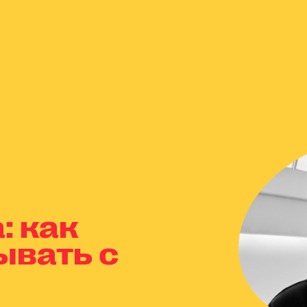
: как
ывать с