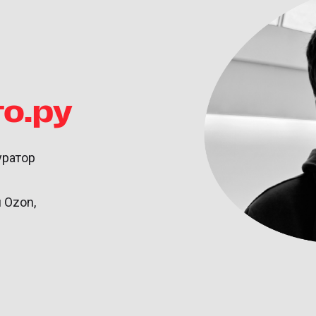
о.ру
уратор
 Ozon,