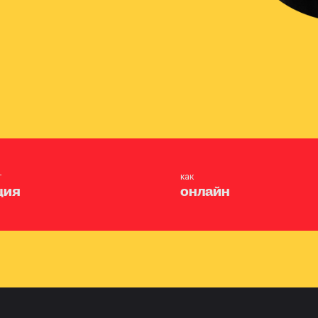
т
как
ция
онлайн