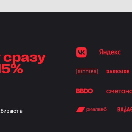
 сразу
 15%
абирают в