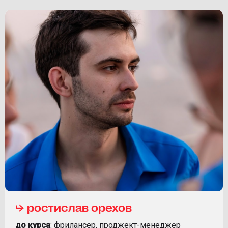
⮡ ростислав орехов
до курса
: фрилансер, проджект-менеджер