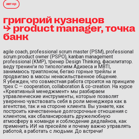
автор
григорий кузнецов
⮡ product manager, точка
банк
agile coach, professional scrum master (PSM), professional
scrum product owner (PSPO), kanban management
professional (KMP), тренер Design Thinking, фасилитатор.
веду тренинги по типологиям Адизеса и MBTI,
занимаюсь триатлоном, бегаю горные трейлы и
продвигаю в массы ненасильственное общение.
Я убежден, что совместная работа строится на принципе
трех С — cooperation, collaboration & co-creation. На курсе
«Креативный менеджмент» мы разбираем
управленческие инструменты, которые позволят
уверенно чувствовать себя в роли менеджера как в
агентстве, так и на стороне клиента. Вы узнаете, как
построить качественные долгосрочные отношения с
клиентом, как сбалансировать дружелюбную
атмосферу в команде и соблюдение дедлайнов, как
применить ИИ на пресейле и почему важно управлять
работой, а работать с людьми. До встречи!