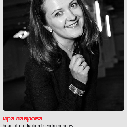
ира лаврова
head of production friends moscow