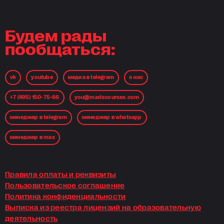
состав — браво! Все-
инвестиции — это инв
в свои знания.
Будем рады
пообщаться:
vk
youtube
медиа в telegram
о нас
+7 (495) 150-75-66
you@madscourses.com
менеджер в telegram
менеджер в whatsapp
менеджер в max
Правила оплаты и реквизиты
Пользовательское соглашение
Политика конфиденциальности
Выписка из реестра лицензий на образовательную
деятельность