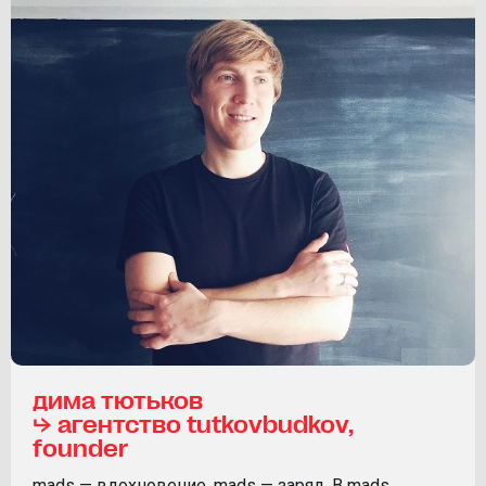
дима тютьков
⮡ агентство tutkovbudkov,
founder
mads — вдохновение, mads — заряд. В mads