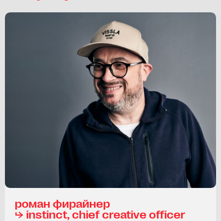
роман фирайнер
⮡ instinct, chief creative officer