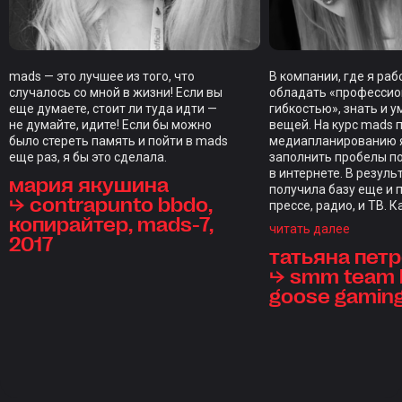
mads — это лучшее из того, что
В компании, где я ра
случалось со мной в жизни! Если вы
обладать «професси
еще думаете, стоит ли туда идти —
гибкостью», знать и у
не думайте, идите! Если бы можно
вещей. На курс mads 
было стереть память и пойти в mads
медиапланированию я
еще раз, я бы это сделала.
заполнить пробелы п
в интернете. В резуль
мария якушина
получила базу еще и 
⮡ contrapunto bbdo,
прессе, радио, и ТВ. 
копирайтер, mads-7,
закрепляли домашкам
читать далее
2017
индивидуальным фид
татьяна пет
каждого студента, чт
редкость. Отдельны
⮡ smm team l
стал итоговый проект,
goose gamin
проверкой на прочнос
курс, длиной в нескол
ощущениям длился д
настолько объемной 
программа. Отдельно
отметить куратора С
Голодникову и препо