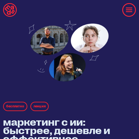
бесплaтнo
лекция
маркетинг с ии:
быстрее, дешевле и
эффективнее