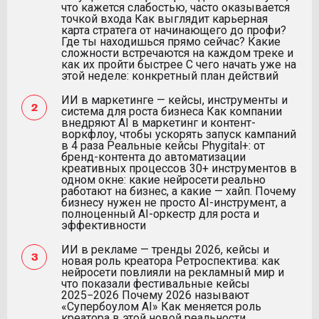
что кажется слабостью, часто оказывается
точкой входа Как выглядит карьерная
карта стратега от начинающего до профи?
Где ты находишься прямо сейчас? Какие
сложности встречаются на каждом треке и
как их пройти быстрее С чего начать уже на
этой неделе: конкретный план действий
ИИ в маркетинге — кейсы, инструменты и
система для роста бизнеса Как компании
внедряют AI в маркетинг и контент-
воркфлоу, чтобы ускорять запуск кампаний
в 4 раза Реальные кейсы Phygital+: от
бренд-контента до автоматизации
креативных процессов 30+ инструментов в
одном окне: какие нейросети реально
работают на бизнес, а какие — хайп. Почему
бизнесу нужен не просто AI-инструмент, а
полноценный AI-оркестр для роста и
эффективности
ИИ в рекламе — тренды 2026, кейсы и
новая роль креатора Ретроспектива: как
нейросети повлияли на рекламный мир и
что показали фестивальные кейсы
2025−2026 Почему 2026 называют
«Супербоулом AI» Как меняется роль
креатора в этой новой реальности.