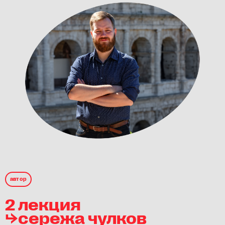
автор
2 лекция
⮡сережа чулков