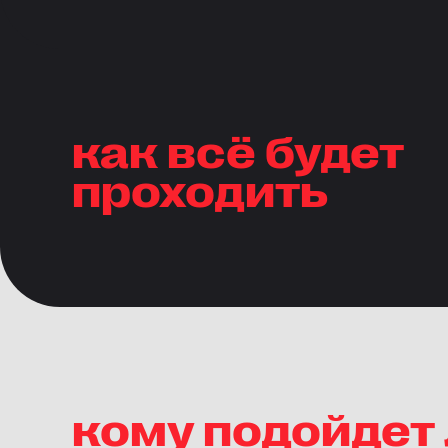
как всё будет
проходить
кому подойдет