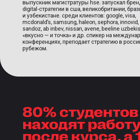
выпускник магистратуры hse. запускал бре
digital-стратегии в сша, великобритании, браз
и узбекистане. среди клиентов: google, visa,
mcdonald’s, samsung, haleon, sephora, innovid, 
sandoz, ab inbev, nissan, avene, beeline uzbekis
«вкусно — и точка» и др. спикер на междун
конференциях, преподает стратегию в россии
рубежом.
80% студентов
находят работу
после курса, а