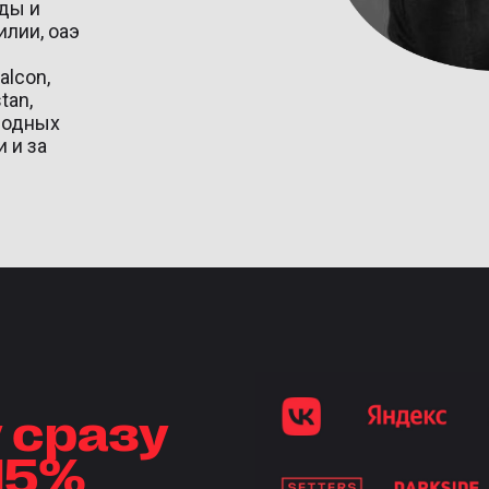
нды и
илии, оаэ
alcon,
tan,
ародных
 и за
 сразу
 15%