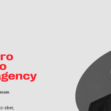
го
о
agency
кник
с-sber,