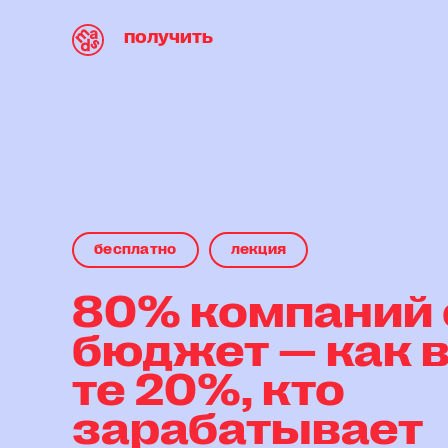
получить
бесплaтнo
лекция
80% компаний
бюджет — как в
те 20%, кто
зарабатывает