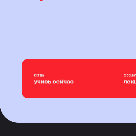
когда
форма
учись сейчас
лек