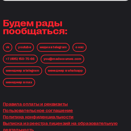
Будем рады
пообщаться:
vk
youtube
медиа в telegram
о нас
+7 (495) 150-75-66
you@madscourses.com
менеджер в telegram
менеджер в whatsapp
менеджер в max
Правила оплаты и реквизиты
Пользовательское соглашение
Политика конфиденциальности
Выписка из реестра лицензий на образовательную
деятельность