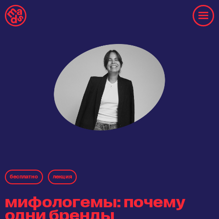
бесплaтнo
лекция
мифологемы: почему
одни бренды