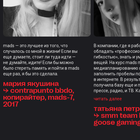
mads — это лучшее из того, что
В компании, где я ра
случалось со мной в жизни! Если вы
обладать «професси
еще думаете, стоит ли туда идти —
гибкостью», знать и у
не думайте, идите! Если бы можно
вещей. На курс mads 
было стереть память и пойти в mads
медиапланированию я
еще раз, я бы это сделала.
заполнить пробелы п
в интернете. В резуль
мария якушина
получила базу еще и 
⮡ contrapunto bbdo,
прессе, радио, и ТВ. 
копирайтер, mads-7,
закрепляли домашкам
читать далее
2017
индивидуальным фид
татьяна пет
каждого студента, чт
редкость. Отдельны
⮡ smm team l
стал итоговый проект,
goose gamin
проверкой на прочнос
курс, длиной в нескол
ощущениям длился д