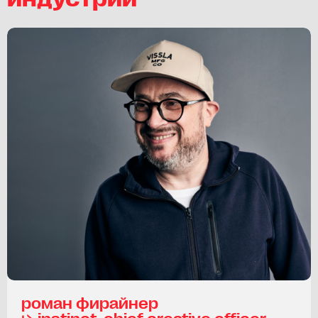
роман фирайнер
⮡ instinct, chief creative officer