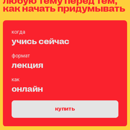
как начать придумывать
когда
учись сейчас
формат
лекция
как
онлайн
купить