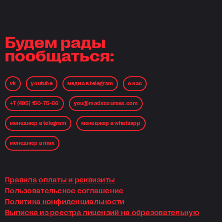
Голодникову и препо
состав — браво! Все-
инвестиции — это инв
в свои знания.
Будем рады
пообщаться:
vk
youtube
медиа в telegram
о нас
+7 (495) 150-75-66
you@madscourses.com
менеджер в telegram
менеджер в whatsapp
менеджер в max
Правила оплаты и реквизиты
Пользовательское соглашение
Политика конфиденциальности
Выписка из реестра лицензий на образовательную