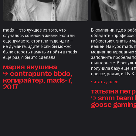
mads — это лучшее из того, что
В компании, где я ра
случалось со мной в жизни! Если вы
обладать «професси
еще думаете, стоит ли туда идти —
гибкостью», знать и у
не думайте, идите! Если бы можно
вещей. На курс mads 
было стереть память и пойти в mads
медиапланированию я
еще раз, я бы это сделала.
заполнить пробелы п
в интернете. В резуль
мария якушина
получила базу еще и 
⮡ contrapunto bbdo,
прессе, радио, и ТВ. 
копирайтер, mads-7,
закрепляли домашкам
читать далее
2017
индивидуальным фид
татьяна пет
каждого студента, чт
редкость. Отдельны
⮡ smm team l
стал итоговый проект,
goose gamin
проверкой на прочнос
курс, длиной в нескол
ощущениям длился д
настолько объемной 
программа. Отдельно
отметить куратора С