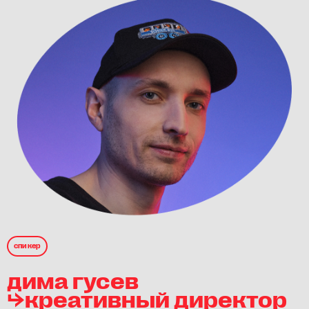
спикер
дима гусев
⮡креативный директор