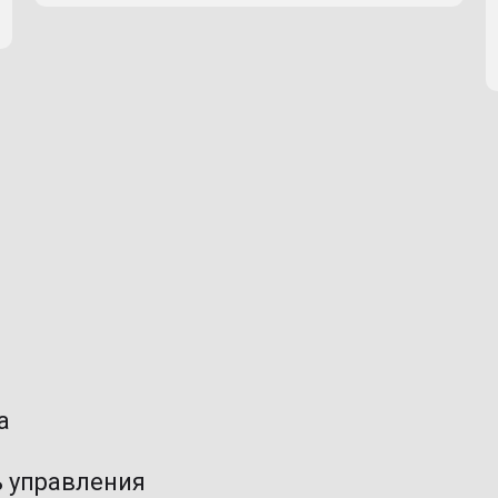
а
ь управления