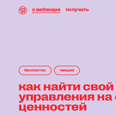
о вебинаре
получить
бесплaтнo
лекция
как найти свой
управления на
ценностей