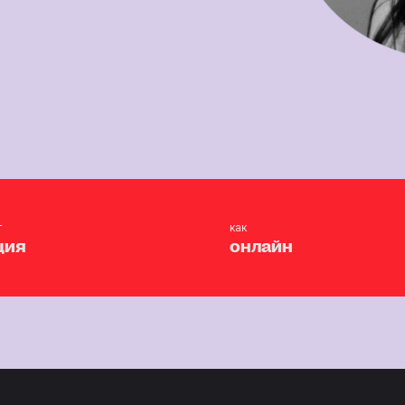
т
как
ция
онлайн