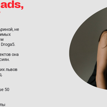
ads,
w
Ариной, не
симых
ым
 Droga5.
ектов она
сиян.
их львов
д.
ше 50
олы