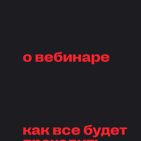
о вебинаре
как все будет
проходить