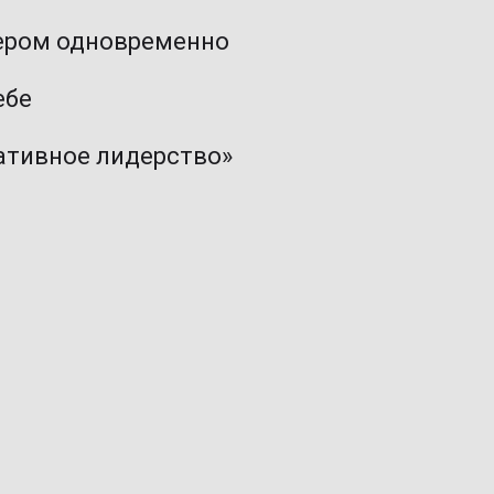
дером одновременно
ебе
еативное лидерство»