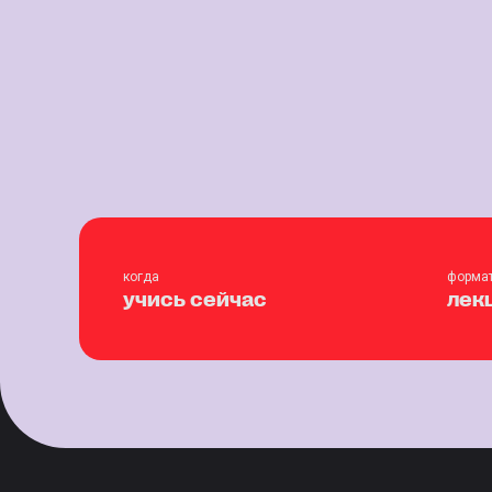
когда
форма
учись сейчас
лек