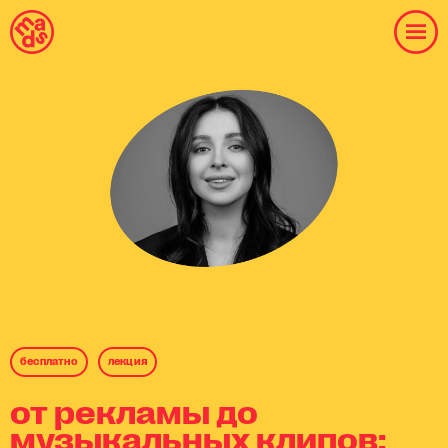
бесплaтнo
лекция
от рекламы до
музыкальных клипов: