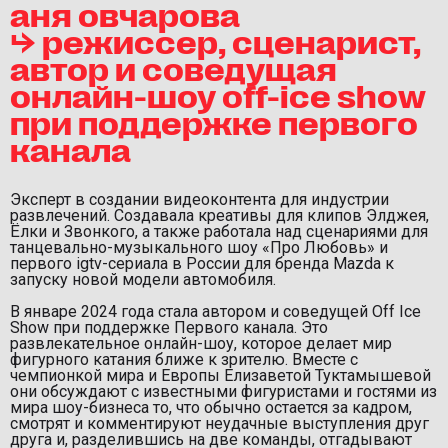
аня овчарова
⮡ режиссер, сценарист,
автор и соведущая
онлайн-шоу off-ice show
при поддержке первого
канала
Эксперт в создании видеоконтента для индустрии
развлечений. Создавала креативы для клипов Элджея,
Ёлки и Звонкого, а также работала над сценариями для
танцевально-музыкального шоу «Про Любовь» и
первого igtv-сериала в России для бренда Mazda к
запуску новой модели автомобиля.
В январе 2024 года стала автором и соведущей Off Ice
Show при поддержке Первого канала. Это
развлекательное онлайн-шоу, которое делает мир
фигурного катания ближе к зрителю. Вместе с
чемпионкой мира и Европы Елизаветой Туктамышевой
они обсуждают с известными фигуристами и гостями из
мира шоу-бизнеса то, что обычно остается за кадром,
смотрят и комментируют неудачные выступления друг
друга и, разделившись на две команды, отгадывают