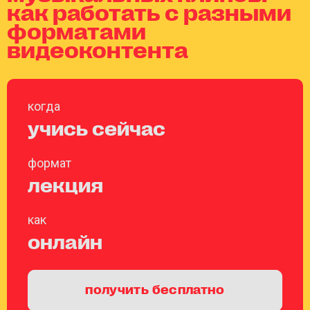
как работать с разными
форматами
видеоконтента
когда
учись сейчас
формат
лекция
как
онлайн
получить бесплатно