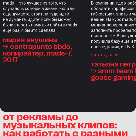
mads — это лучшее из того, что
В компании, где я ра
случалось со мной в жизни! Если вы
обладать «професси
еще думаете, стоит ли туда идти —
гибкостью», знать и у
не думайте, идите! Если бы можно
вещей. На курс mads 
было стереть память и пойти в mads
медиапланированию я
еще раз, я бы это сделала.
заполнить пробелы п
в интернете. В резуль
мария якушина
получила базу еще и 
⮡ contrapunto bbdo,
прессе, радио, и ТВ. 
копирайтер, mads-7,
закрепляли домашкам
читать далее
2017
индивидуальным фид
татьяна пет
каждого студента, чт
редкость. Отдельны
⮡ smm team l
стал итоговый проект,
goose gamin
проверкой на прочнос
курс, длиной в нескол
ощущениям длился д
настолько объемной 
программа. Отдельно
отметить куратора С
Голодникову и препо
от рекламы до
состав — браво! Все-
музыкальных клипов:
инвестиции — это инв
в свои знания.
как работать с разными